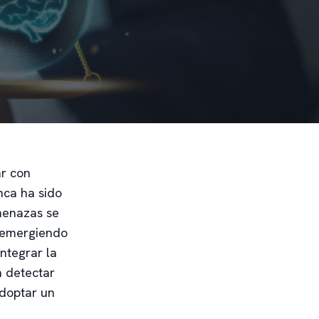
ar con
nca ha sido
menazas se
tá emergiendo
ntegrar la
n detectar
doptar un