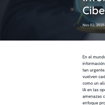
Cib
Nov 02, 2025
En el mundo
información
tan urgente
vuelven cada
como un alia
IA en las o
amenazas c
enfoque pro